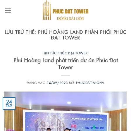
Bỏ
qua
nội
dung
LƯU TRỮ THẺ:
PHÚ HOÀNG LAND PHÂN PHỐI PHÚC
ĐẠT TOWER
TIN TỨC PHÚC ĐẠT TOWER
Phú Hoàng Land phát triển dự án Phúc Đạt
Tower
ĐĂNG VÀO
24/09/2023
BỞI
PHUCDAT.ALOHA
24
Th9