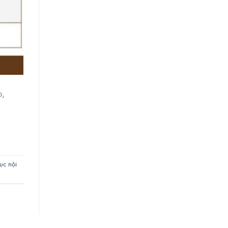
p,
ục nội