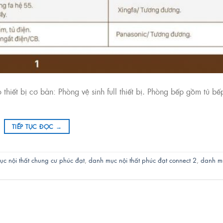
hiết bị cơ bản: Phòng vệ sinh full thiết bị. Phòng bếp gồm tủ bế
TIẾP TỤC ĐỌC
→
c nội thất chung cư phúc đạt
,
danh mục nội thất phúc đạt connect 2
,
danh m