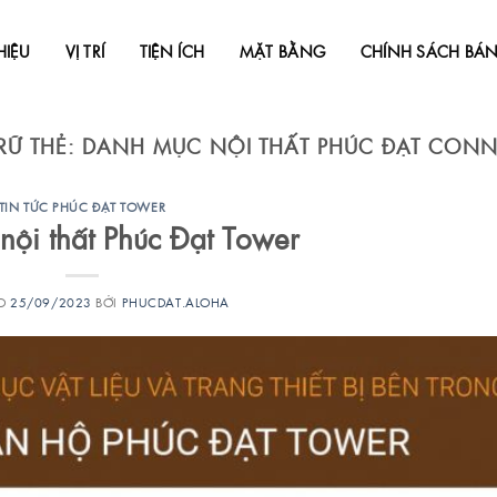
HIỆU
VỊ TRÍ
TIỆN ÍCH
MẶT BẰNG
CHÍNH SÁCH BÁ
RỮ THẺ:
DANH MỤC NỘI THẤT PHÚC ĐẠT CONN
TIN TỨC PHÚC ĐẠT TOWER
nội thất Phúc Đạt Tower
ÀO
25/09/2023
BỞI
PHUCDAT.ALOHA