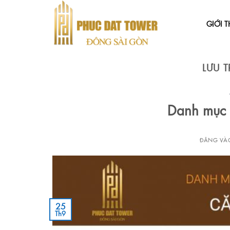
Bỏ
qua
GIỚI T
nội
dung
LƯU T
Danh mục 
ĐĂNG V
25
Th9