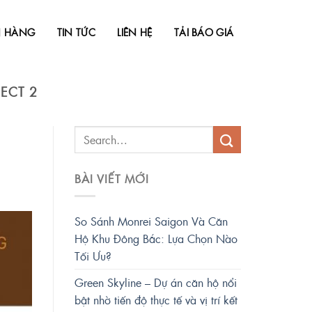
N HÀNG
TIN TỨC
LIÊN HỆ
TẢI BÁO GIÁ
ECT 2
BÀI VIẾT MỚI
So Sánh Monrei Saigon Và Căn
Hộ Khu Đông Bắc: Lựa Chọn Nào
Tối Ưu?
Green Skyline – Dự án căn hộ nổi
bật nhờ tiến độ thực tế và vị trí kết