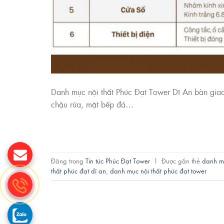
Danh mục nội thất Phúc Đạt Tower Dĩ An bàn giao t
chậu rửa, mặt bếp đá…
Đăng trong
Tin tức Phúc Đạt Tower
|
Được gắn thẻ
danh mụ
thất phúc đạt dĩ an
,
danh mục nội thất phúc đạt tower