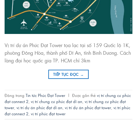
Vị trí dự án Phúc Đạt Tower tọa lạc tại số 159 Quốc lộ 1K,
phường Đông Hòa, thành phố Dĩ An, tỉnh Bình Dương. Cách
làng đại học quốc gia TP. HCM chỉ 3km
TIẾP TỤC ĐỌC
→
Đăng trong
Tin tức Phúc Đạt Tower
|
Được gắn thẻ
vị trí chung cư phúc
đạt connect 2
,
vị trí chung cư phúc đạt dĩ an
,
vị trí chung cư phúc đạt
tower
,
vị trí dự án phúc đạt dĩ an
,
vị trí dự án phúc đạt tower
,
vị trí phúc
đạt connect 2
,
vị trí phúc đạt tower