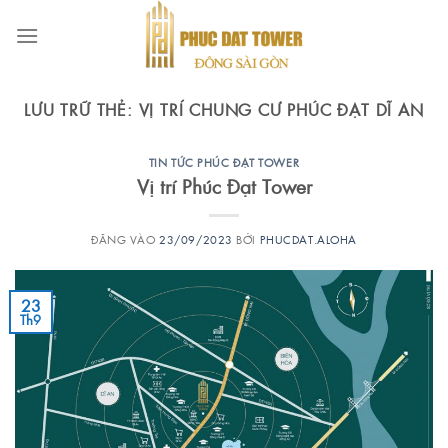
Bỏ
qua
nội
dung
LƯU TRỮ THẺ:
VỊ TRÍ CHUNG CƯ PHÚC ĐẠT DĨ AN
TIN TỨC PHÚC ĐẠT TOWER
Vị trí Phúc Đạt Tower
ĐĂNG VÀO
23/09/2023
BỞI
PHUCDAT.ALOHA
23
Th9