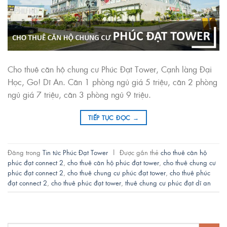
Cho thuê căn hộ chung cư Phúc Đạt Tower, Cạnh làng Đại
Học, Go! Dĩ An. Căn 1 phòng ngủ giá 5 triệu, căn 2 phòng
ngủ giá 7 triệu, căn 3 phòng ngủ 9 triệu.
TIẾP TỤC ĐỌC
→
Đăng trong
Tin tức Phúc Đạt Tower
|
Được gắn thẻ
cho thuê căn hộ
phúc đạt connect 2
,
cho thuê căn hộ phúc đạt tower
,
cho thuê chung cư
phúc đạt connect 2
,
cho thuê chung cư phúc đạt tower
,
cho thuê phúc
đạt connect 2
,
cho thuê phúc đạt tower
,
thuê chung cư phúc đạt dĩ an