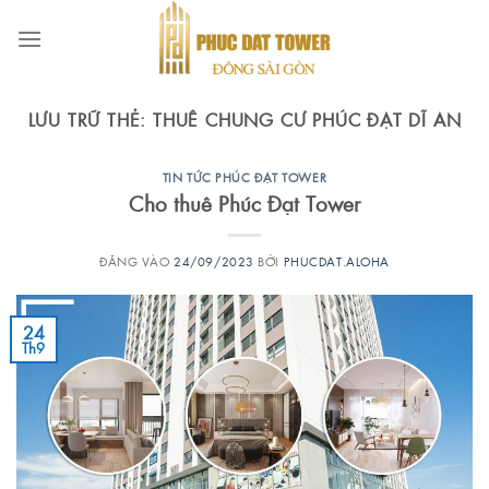
Bỏ
qua
nội
dung
LƯU TRỮ THẺ:
THUÊ CHUNG CƯ PHÚC ĐẠT DĨ AN
TIN TỨC PHÚC ĐẠT TOWER
Cho thuê Phúc Đạt Tower
ĐĂNG VÀO
24/09/2023
BỞI
PHUCDAT.ALOHA
24
Th9